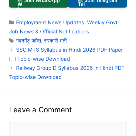
Join WhatsApp
Join Telegram
Categories
Employment News Updates: Weekly Govt
Job News & Official Notifications
Tags
गवर्नमेंट जॉब्स
,
सरकारी भर्ती
SSC MTS Syllabus in Hindi 2026 PDF Paper
I, II Topic-wise Download
Railway Group D Syllabus 2026 In Hindi PDF
Topic-wise Download
Leave a Comment
Comment