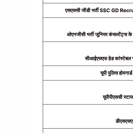
एसएससी जीडी भर्ती SSC GD Recru
ओएनजीसी भर्ती जूनियर कंसल्टेंट्स क
सीआईएसएफ हेड कांस्टेबल जी
यूपी पुलिस होमगार
यूपीपीएससी स्टाफ
डीएसएसएस