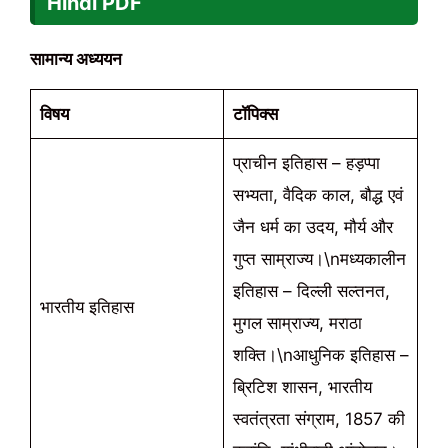
Hindi PDF
सामान्य अध्ययन
विषय
टॉपिक्स
प्राचीन इतिहास – हड़प्पा
सभ्यता, वैदिक काल, बौद्ध एवं
जैन धर्म का उदय, मौर्य और
गुप्त साम्राज्य।\nमध्यकालीन
इतिहास – दिल्ली सल्तनत,
भारतीय इतिहास
मुगल साम्राज्य, मराठा
शक्ति।\nआधुनिक इतिहास –
ब्रिटिश शासन, भारतीय
स्वतंत्रता संग्राम, 1857 की