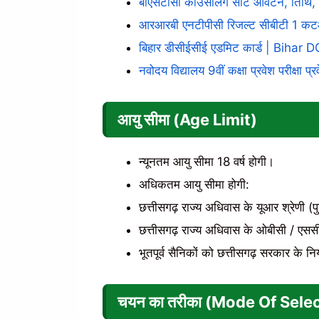
बीएसटीसी काउंसलिंग सीट आवंटन, तिथि, प्
आरआरबी एनटीपीसी रिजल्ट सीबीटी 1 कटऑफ 
बिहार डीसीईसीई एडमिट कार्ड | Biha
नवोदय विद्यालय 9वीं कक्षा प्रवेश परीक्षा प्र
आयु सीमा (Age Limit)
न्यूनतम आयु सीमा 18 वर्ष होगी।
अधिकतम आयु सीमा होगी:
छत्तीसगढ़ राज्य अधिवास के यूआर श्रेणी (पुर
छत्तीसगढ़ राज्य अधिवास के ओबीसी / एससी /
भूतपूर्व सैनिकों को छत्तीसगढ़ सरकार के न
चयन का तरीका (Mode Of Sele