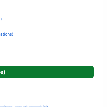
)
cations)
te)